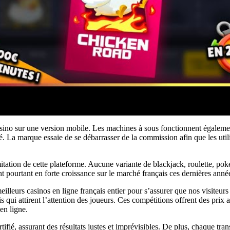
le casino sur une version mobile. Les machines à sous fonctionnent éga
té. La marque essaie de se débarrasser de la commission afin que les uti
imitation de cette plateforme. Aucune variante de blackjack, roulette, po
nt pourtant en forte croissance sur le marché français ces dernières anné
urs casinos en ligne français entier pour s’assurer que nos visiteurs jou
ui attirent l’attention des joueurs. Ces compétitions offrent des prix at
en ligne.
ifié, assurant des résultats justes et imprévisibles. De plus, chaque tr