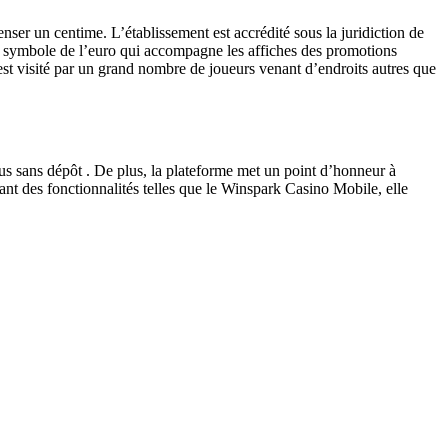
nser un centime. L’établissement est accrédité sous la juridiction de
 Le symbole de l’euro qui accompagne les affiches des promotions
 est visité par un grand nombre de joueurs venant d’endroits autres que
us sans dépôt . De plus, la plateforme met un point d’honneur à
rant des fonctionnalités telles que le Winspark Casino Mobile, elle