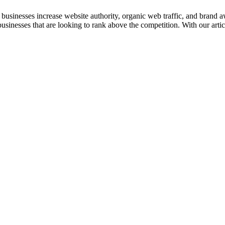
inesses increase website authority, organic web traffic, and brand 
r businesses that are looking to rank above the competition. With our art