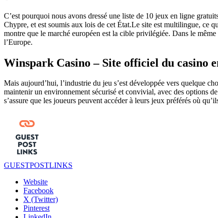
C’est pourquoi nous avons dressé une liste de 10 jeux en ligne gratuits
Chypre, et est soumis aux lois de cet État.Le site est multilingue, ce
montre que le marché européen est la cible privilégiée. Dans le même te
l’Europe.
Winspark Casino – Site officiel du casino e
Mais aujourd’hui, l’industrie du jeu s’est développée vers quelque ch
maintenir un environnement sécurisé et convivial, avec des options d
s’assure que les joueurs peuvent accéder à leurs jeux préférés où qu’ils
GUESTPOSTLINKS
Website
Facebook
X (Twitter)
Pinterest
LinkedIn