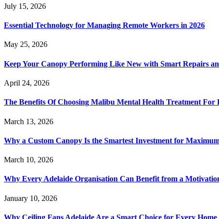
July 15, 2026
Essential Technology for Managing Remote Workers in 2026
May 25, 2026
Keep Your Canopy Performing Like New with Smart Repairs an
April 24, 2026
The Benefits Of Choosing Malibu Mental Health Treatment For 
March 13, 2026
Why a Custom Canopy Is the Smartest Investment for Maximum 
March 10, 2026
Why Every Adelaide Organisation Can Benefit from a Motivatio
January 10, 2026
Why Ceiling Fans Adelaide Are a Smart Choice for Every Home