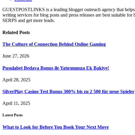
GUESTPOSTLINKS is a leading blogger outreach agency that helps bus
writing services for blog posts and press releases are best suitable fo
SERPS and get more leads.
Related
Posts
The Culture of Connection Behind Online Gaming
June 27, 2026
Pusulabet Bedava Bonus ile Yatırımınıza Ek Bakiye!
April 28, 2025
SilverPlay Casino Test Bonus 300% bis zu 2 500 für neue Spieler
April 11, 2025
Latest Posts
What to Look for Before You Book Your Next Move