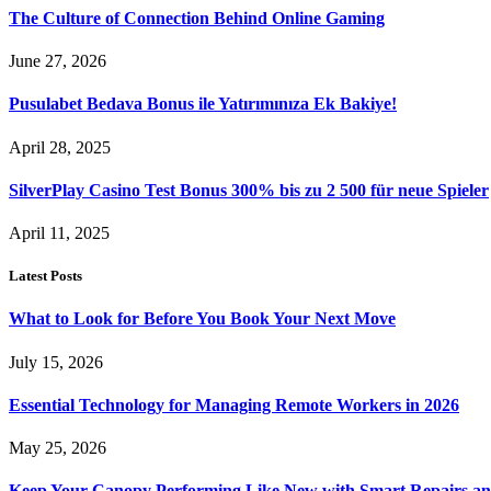
The Culture of Connection Behind Online Gaming
June 27, 2026
Pusulabet Bedava Bonus ile Yatırımınıza Ek Bakiye!
April 28, 2025
SilverPlay Casino Test Bonus 300% bis zu 2 500 für neue Spieler
April 11, 2025
Latest Posts
What to Look for Before You Book Your Next Move
July 15, 2026
Essential Technology for Managing Remote Workers in 2026
May 25, 2026
Keep Your Canopy Performing Like New with Smart Repairs an