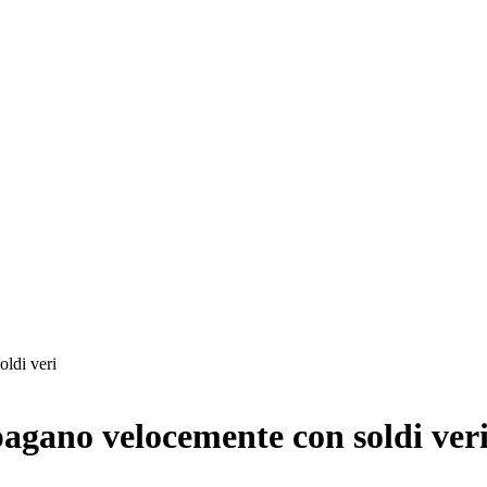
oldi veri
pagano velocemente con soldi ver