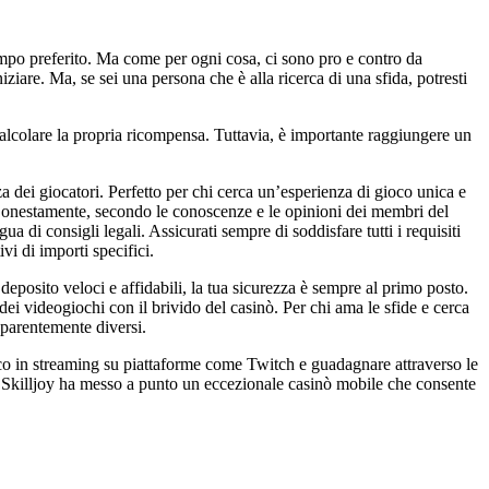
mpo preferito. Ma come per ogni cosa, ci sono pro e contro da
ziare. Ma, se sei una persona che è alla ricerca di una sfida, potresti
alcolare la propria ricompensa. Tuttavia, è importante raggiungere un
za dei giocatori. Perfetto per chi cerca un’esperienza di gioco unica e
ate onestamente, secondo le conoscenze e le opinioni dei membri del
 di consigli legali. Assicurati sempre di soddisfare tutti i requisiti
vi di importi specifici.
osito veloci e affidabili, la tua sicurezza è sempre al primo posto.
ei videogiochi con il brivido del casinò. Per chi ama le sfide e cerca
pparentemente diversi.
ioco in streaming su piattaforme come Twitch e guadagnare attraverso le
. Skilljoy ha messo a punto un eccezionale casinò mobile che consente