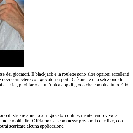
dei giocatori. Il blackjack e la roulette sono altre opzioni eccellenti
ve devi competere con giocatori esperti. C’è anche una selezione di
ochi classici, puoi farlo da un’unica app di gioco che combina tutto. Ciò
tono di sfidare amici o altri giocatori online, mantenendo viva la
lismo e molti altri. Offriamo sia scommesse pre-partita che live, con
otrai scaricare alcuna applicazione.