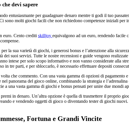
o che devi sapere
modo entusiasmante per guadagnare denaro mentre ti godi il tuo passate
Ci sono molti giochi facili che non richiedono competenze iniziali per ini
in euro. Cento crediti
skilljoy
equivalgono ad un euro, rendendo facile c
 ricompense.
er la sua varietà di giochi, i generosi bonus e l’attenzione alla sicurez
lità dei suoi servizi. Tutte le nostre recensioni e guide vengono realizz
anno intese per solo scopo informativo e non vanno considerate alla stregua
so in tre parti, e per sbloccarlo, è necessario effettuare depositi consecuti
 volta che commento. Con una vasta gamma di opzioni di pagamento e dep
 nel panorama del gioco online, combinando la strategia e l’adrenalina d
grazie a una vasta gamma di giochi e bonus pensati per unire due mondi a
 premi in denaro. Un’altra opzione è quella di trasmettere il proprio g
creando e vendendo oggetti di gioco o diventando tester di giochi nuovi
mmesse, Fortuna e Grandi Vincite