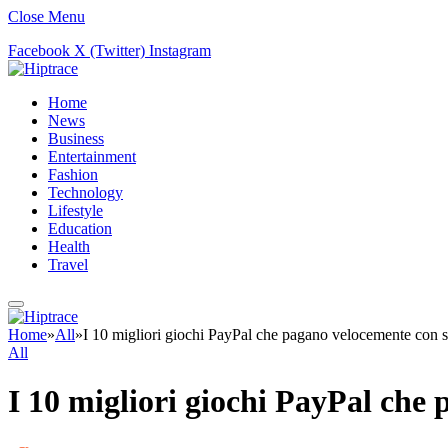
Close Menu
Facebook
X (Twitter)
Instagram
Home
News
Business
Entertainment
Fashion
Technology
Lifestyle
Education
Health
Travel
Home
»
All
»
I 10 migliori giochi PayPal che pagano velocemente con s
All
I 10 migliori giochi PayPal che 