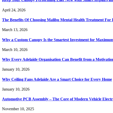
April 24, 2026
The Benefits Of Choosing Malibu Mental Health Treatment For 
March 13, 2026
Why a Custom Canopy Is the Smartest Investment for Maximum 
March 10, 2026
Why Every Adelaide Organisation Can Benefit from a Motivatio
January 10, 2026
Why Ceiling Fans Adelaide Are a Smart Choice for Every Home
January 10, 2026
Automotive PCB Assembly – The Core of Modern Vehicle Electr
November 10, 2025