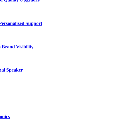
Personalized Support
Brand Visibility
nal Speaker
onics