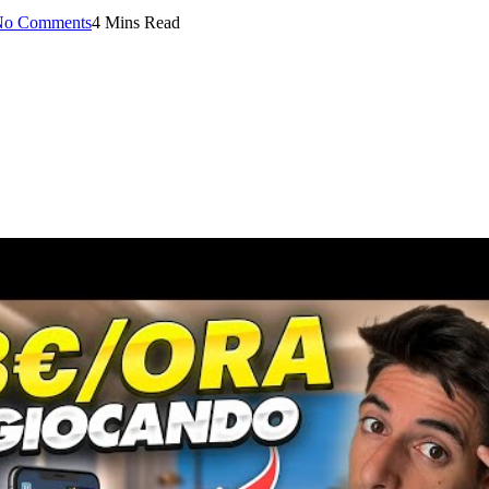
No Comments
4 Mins Read