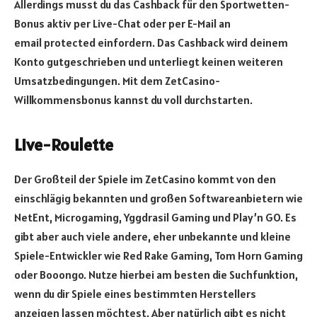
Allerdings musst du das Cashback für den Sportwetten-
Bonus aktiv per Live-Chat oder per E-Mail an
email protected einfordern. Das Cashback wird deinem
Konto gutgeschrieben und unterliegt keinen weiteren
Umsatzbedingungen. Mit dem ZetCasino-
Willkommensbonus kannst du voll durchstarten.
Live-Roulette
Der Großteil der Spiele im ZetCasino kommt von den
einschlägig bekannten und großen Softwareanbietern wie
NetEnt, Microgaming, Yggdrasil Gaming und Play’n GO. Es
gibt aber auch viele andere, eher unbekannte und kleine
Spiele-Entwickler wie Red Rake Gaming, Tom Horn Gaming
oder Booongo. Nutze hierbei am besten die Suchfunktion,
wenn du dir Spiele eines bestimmten Herstellers
anzeigen lassen möchtest. Aber natürlich gibt es nicht