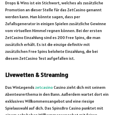
Drops & Wins ist ein Stichwort, welches als zusätzliche
Promotion an dieser Stelle für das ZetCasino genannt
werden kann. Man könnte sagen, dass per
Zufallsgenerator in einigen Spielen zusätzliche Gewinne
vom virtuellen Himmel regnen können. Bei der ersten
ZetCasino Einzahlung sind es 200 Free Spins, die man
zusätzlich erhält. Es ist die einzige definitiv mit
zusätzlichen Free Spins belohnte Einzahlung, die bei
diesem ZetCasino Test aufgefallen ist.
Livewetten & Streaming
Das WinLegends
zetcasino
Casino zieht dich mit seinem
Abenteurerthema in den Bann. Außerdem wartet dort ein
exklusives Willkommensangebot und eine riesige
Spielauswahl auf dich. Das SpinsBro Casino punktet mit
einem sehr hohen Willkommensangebot mit fairen