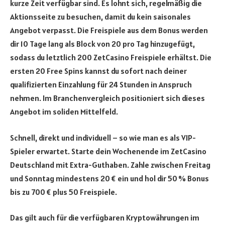
kurze Zeit verfügbar sind. Es lohnt sich, regelmäßig die
Aktionsseite zu besuchen, damit du kein saisonales
Angebot verpasst. Die Freispiele aus dem Bonus werden
dir 10 Tage lang als Block von 20 pro Tag hinzugefügt,
sodass du letztlich 200 ZetCasino Freispiele erhältst. Die
ersten 20 Free Spins kannst du sofort nach deiner
qualifizierten Einzahlung für 24 Stunden in Anspruch
nehmen. Im Branchenvergleich positioniert sich dieses
Angebot im soliden Mittelfeld.
Schnell, direkt und individuell – so wie man es als VIP-
Spieler erwartet. Starte dein Wochenende im ZetCasino
Deutschland mit Extra-Guthaben. Zahle zwischen Freitag
und Sonntag mindestens 20 € ein und hol dir 50 % Bonus
bis zu 700 € plus 50 Freispiele.
Das gilt auch für die verfügbaren Kryptowährungen im