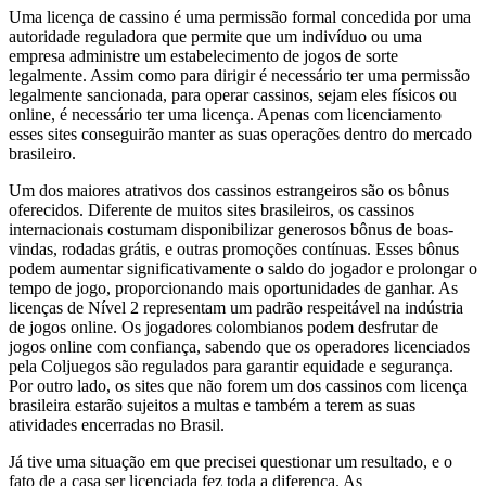
Uma licença de cassino é uma permissão formal concedida por uma
autoridade reguladora que permite que um indivíduo ou uma
empresa administre um estabelecimento de jogos de sorte
legalmente. Assim como para dirigir é necessário ter uma permissão
legalmente sancionada, para operar cassinos, sejam eles físicos ou
online, é necessário ter uma licença. Apenas com licenciamento
esses sites conseguirão manter as suas operações dentro do mercado
brasileiro.
Um dos maiores atrativos dos cassinos estrangeiros são os bônus
oferecidos. Diferente de muitos sites brasileiros, os cassinos
internacionais costumam disponibilizar generosos bônus de boas-
vindas, rodadas grátis, e outras promoções contínuas. Esses bônus
podem aumentar significativamente o saldo do jogador e prolongar o
tempo de jogo, proporcionando mais oportunidades de ganhar. As
licenças de Nível 2 representam um padrão respeitável na indústria
de jogos online. Os jogadores colombianos podem desfrutar de
jogos online com confiança, sabendo que os operadores licenciados
pela Coljuegos são regulados para garantir equidade e segurança.
Por outro lado, os sites que não forem um dos cassinos com licença
brasileira estarão sujeitos a multas e também a terem as suas
atividades encerradas no Brasil.
Já tive uma situação em que precisei questionar um resultado, e o
fato de a casa ser licenciada fez toda a diferença. As