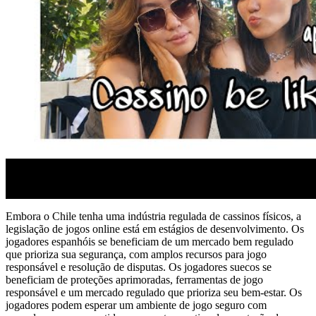
Embora o Chile tenha uma indústria regulada de cassinos físicos, a
legislação de jogos online está em estágios de desenvolvimento. Os
jogadores espanhóis se beneficiam de um mercado bem regulado
que prioriza sua segurança, com amplos recursos para jogo
responsável e resolução de disputas. Os jogadores suecos se
beneficiam de proteções aprimoradas, ferramentas de jogo
responsável e um mercado regulado que prioriza seu bem-estar. Os
jogadores podem esperar um ambiente de jogo seguro com