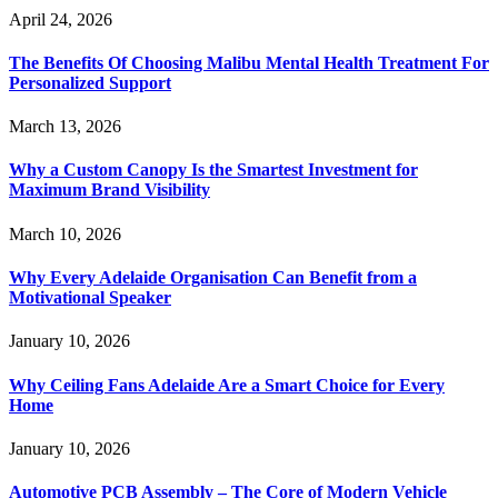
April 24, 2026
The Benefits Of Choosing Malibu Mental Health Treatment For
Personalized Support
March 13, 2026
Why a Custom Canopy Is the Smartest Investment for
Maximum Brand Visibility
March 10, 2026
Why Every Adelaide Organisation Can Benefit from a
Motivational Speaker
January 10, 2026
Why Ceiling Fans Adelaide Are a Smart Choice for Every
Home
January 10, 2026
Automotive PCB Assembly – The Core of Modern Vehicle