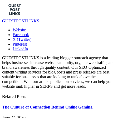
GUESTPOSTLINKS
Website
Facebook
X (Twitter)
Pinterest
LinkedIn
GUESTPOSTLINKS is a leading blogger outreach agency that
helps businesses increase website authority, organic web traffic, and
brand awareness through quality content. Our SEO-Optimized
content writing services for blog posts and press releases are best
suitable for businesses that are looking to rank above the
competition. With our article publication services, we can help your
website rank higher in SERPS and get more leads.
Related
Posts
The Culture of Connection Behind Online Gaming
June 27, 2026